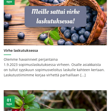
syys
Virhe laskutuksessa
Olemme havainneet perjantaina
1.9.2023 sopimuslaskutuksessa virheen. Osalle asiakkaista
on tullut syyskuun sopimusveloitus laskulle kahteen kertaan.
Laskutustiimimme korjaa virhettä parhaillaan [...]
01
syys