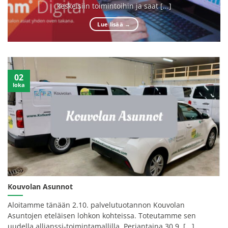
keskeisiin toimintoihin ja saat [...]
Lue lisää
→
02
loka
Kouvolan Asunnot
Aloitamme tänään 2.10. palvelutuotannon Kouvolan
Asuntojen eteläisen lohkon kohteissa. Toteutamme sen
uudella allianssi-toimintamallilla. Perjantaina 30.9. [...]