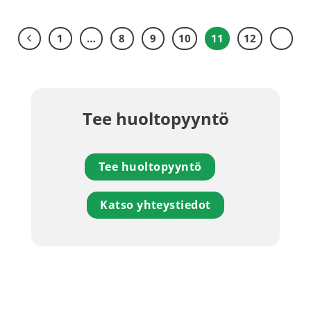
1
…
8
9
10
11
12
Tee huoltopyyntö
Tee huoltopyyntö
Katso yhteystiedot