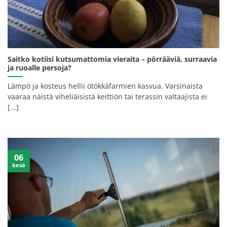
Saitko kotiisi kutsumattomia vieraita – pörrääviä, surraavia
ja ruoalle persoja?
Lämpö ja kosteus hellii ötökkäfarmien kasvua. Varsinaista
vaaraa näistä viheliäisistä keittiön tai terassin valtaajista ei
[...]
06
kesä