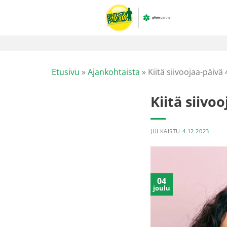
Skip
to
content
Etusivu
»
Ajankohtaista
»
Kiitä siivoojaa-päivä 
Kiitä siivoo
JULKAISTU
4.12.2023
04
joulu