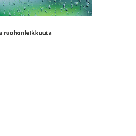
N
aa ruohonleikkuuta