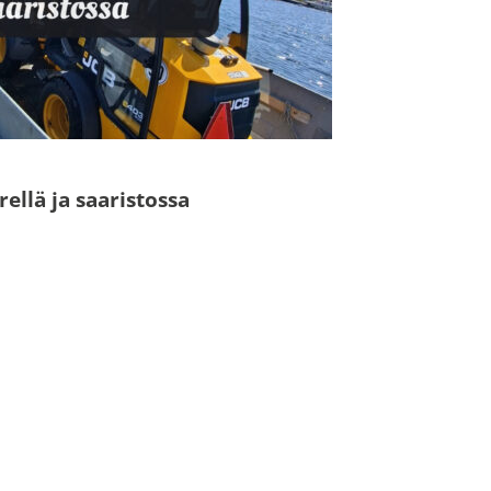
N
llä ja saaristossa