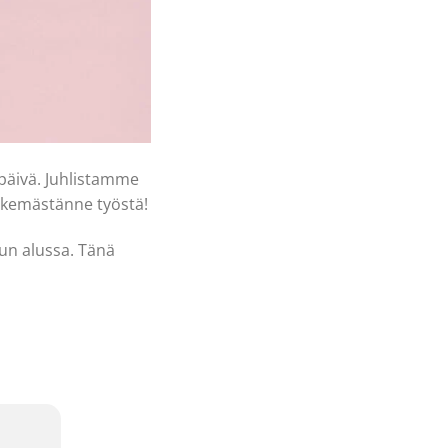
 päivä. Juhlistamme
 tekemästänne työstä!
un alussa. Tänä