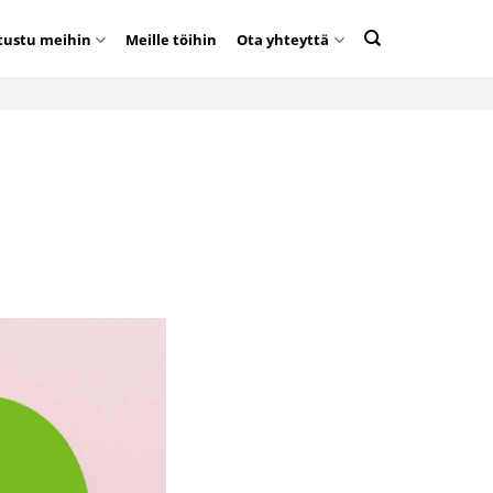
tustu meihin
Meille töihin
Ota yhteyttä