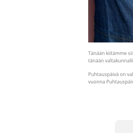
Tänään kiitämme siiv
tänään valtakunnallis
Puhtauspäivä on val
vuonna Puhtauspäiv