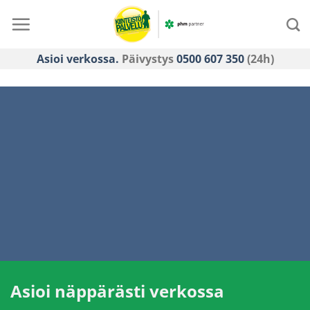
Skip
to
content
Asioi verkossa.
Päivystys
0500 607 350
(24h)
Asioi näppärästi verkossa