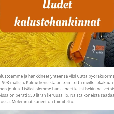
ustoamme ja hankkineet yhteensä viisi uutta pyöräkuormaaj
ar 908-malleja. Kolme koneista on toimitettu meille lokakuun 
nen joulua. Lisäksi olemme hankkineet kaksi Isekin nelivetoi
oissa on peräti 950 litran keruusäiliö. Näistä koneista saada
stossa. Molemmat koneet on toimitettu.