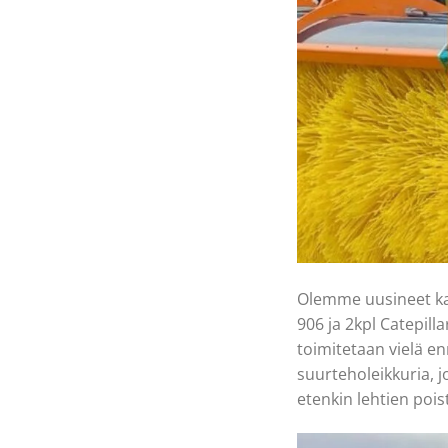
Olemme uusineet kal
906 ja 2kpl Catepill
toimitetaan vielä en
suurteholeikkuria, j
etenkin lehtien poi