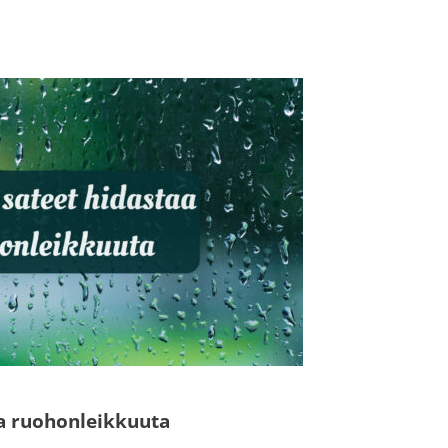
N
aa ruohonleikkuuta