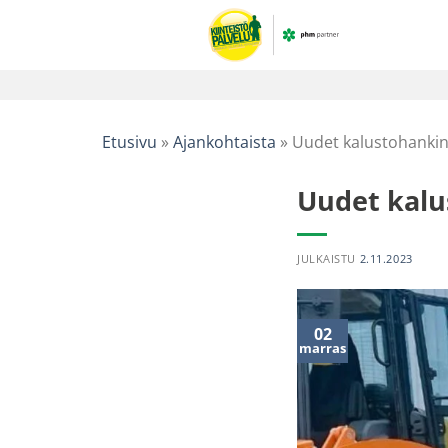
Skip
to
content
Etusivu
»
Ajankohtaista
»
Uudet kalustohanki
Uudet kalu
JULKAISTU
2.11.2023
02
marras