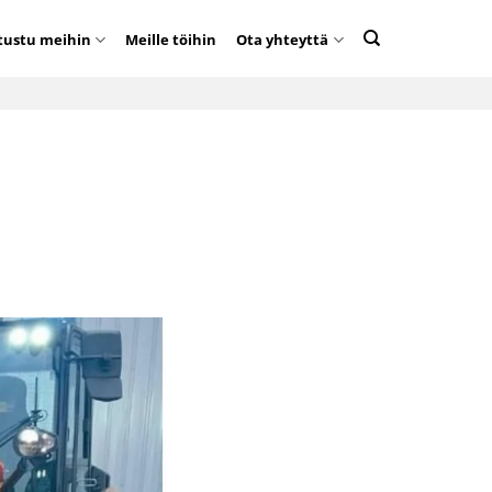
tustu meihin
Meille töihin
Ota yhteyttä