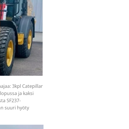
aa: 3kpl Catepillar
lopussa ja kaksi
sta SF237-
an suuri hyöty