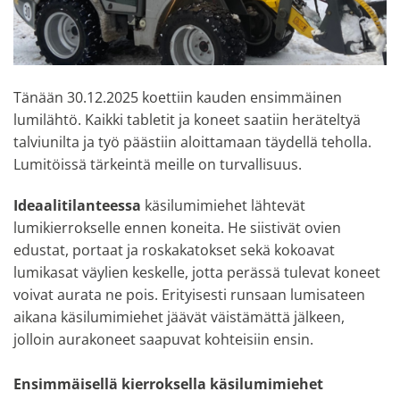
Tänään 30.12.2025 koettiin kauden ensimmäinen
lumilähtö. Kaikki tabletit ja koneet saatiin heräteltyä
talviunilta ja työ päästiin aloittamaan täydellä teholla.
Lumitöissä tärkeintä meille on turvallisuus.
Ideaalitilanteessa
käsilumimiehet lähtevät
lumikierrokselle ennen koneita. He siistivät ovien
edustat, portaat ja roskakatokset sekä kokoavat
lumikasat väylien keskelle, jotta perässä tulevat koneet
voivat aurata ne pois. Erityisesti runsaan lumisateen
aikana käsilumimiehet jäävät väistämättä jälkeen,
jolloin aurakoneet saapuvat kohteisiin ensin.
Ensimmäisellä kierroksella käsilumimiehet