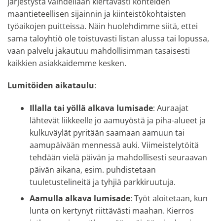
järjestystä vaihdellaan kiertävästi kohteiden
maantieteellisen sijainnin ja kiinteistökohtaisten
työaikojen puitteissa. Näin huolehdimme siitä, ettei
sama taloyhtiö ole toistuvasti listan alussa tai lopussa,
vaan palvelu jakautuu mahdollisimman tasaisesti
kaikkien asiakkaidemme kesken.
Lumitöiden aikataulu
:
Illalla tai yöllä alkava lumisade
: Auraajat
lähtevät liikkeelle jo aamuyöstä ja piha-alueet ja
kulkuväylät pyritään saamaan aamuun tai
aamupäivään mennessä auki. Viimeistelytöitä
tehdään vielä päivän ja mahdollisesti seuraavan
päivän aikana, esim. puhdistetaan
tuuletustelineitä ja tyhjiä parkkiruutuja.
Aamulla alkava lumisade
: Työt aloitetaan, kun
lunta on kertynyt riittävästi maahan. Kierros