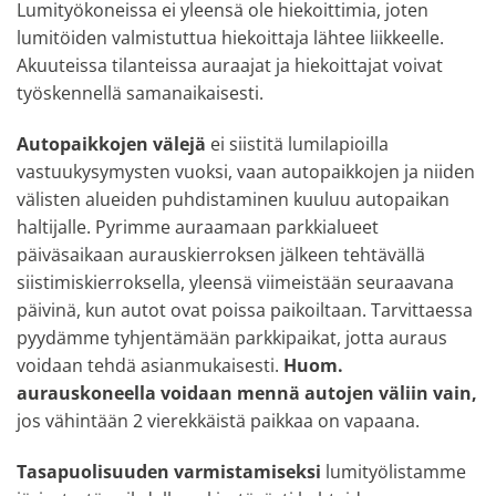
Lumityökoneissa ei yleensä ole hiekoittimia, joten
lumitöiden valmistuttua hiekoittaja lähtee liikkeelle.
Akuuteissa tilanteissa auraajat ja hiekoittajat voivat
työskennellä samanaikaisesti.
Autopaikkojen välejä
ei siistitä lumilapioilla
vastuukysymysten vuoksi, vaan autopaikkojen ja niiden
välisten alueiden puhdistaminen kuuluu autopaikan
haltijalle. Pyrimme auraamaan parkkialueet
päiväsaikaan aurauskierroksen jälkeen tehtävällä
siistimiskierroksella, yleensä viimeistään seuraavana
päivinä, kun autot ovat poissa paikoiltaan. Tarvittaessa
pyydämme tyhjentämään parkkipaikat, jotta auraus
voidaan tehdä asianmukaisesti.
Huom.
aurauskoneella voidaan mennä autojen väliin vain,
jos vähintään 2 vierekkäistä paikkaa on vapaana.
Tasapuolisuuden varmistamiseksi
lumityölistamme