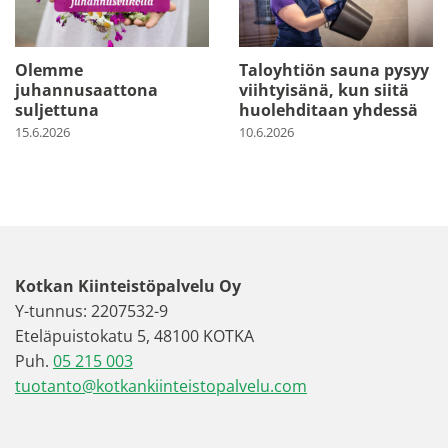
Olemme
Taloyhtiön sauna pysyy
juhannusaattona
viihtyisänä, kun siitä
suljettuna
huolehditaan yhdessä
15.6.2026
10.6.2026
Kotkan Kiinteistöpalvelu Oy
Y-tunnus: 2207532-9
Eteläpuistokatu 5, 48100 KOTKA
Puh.
05 215 003
tuotanto@kotkankiinteistopalvelu.com