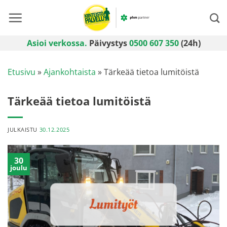
Skip
to
content
Asioi verkossa.
Päivystys
0500 607 350
(24h)
Etusivu
»
Ajankohtaista
»
Tärkeää tietoa lumitöistä
Tärkeää tietoa lumitöistä
JULKAISTU
30.12.2025
30
joulu