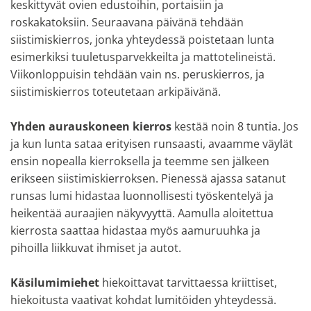
keskittyvät ovien edustoihin, portaisiin ja
roskakatoksiin. Seuraavana päivänä tehdään
siistimiskierros, jonka yhteydessä poistetaan lunta
esimerkiksi tuuletusparvekkeilta ja mattotelineistä.
Viikonloppuisin tehdään vain ns. peruskierros, ja
siistimiskierros toteutetaan arkipäivänä.
Yhden aurauskoneen kierros
kestää noin 8 tuntia. Jos
ja kun lunta sataa erityisen runsaasti, avaamme väylät
ensin nopealla kierroksella ja teemme sen jälkeen
erikseen siistimiskierroksen. Pienessä ajassa satanut
runsas lumi hidastaa luonnollisesti työskentelyä ja
heikentää auraajien näkyvyyttä. Aamulla aloitettua
kierrosta saattaa hidastaa myös aamuruuhka ja
pihoilla liikkuvat ihmiset ja autot.
Käsilumimiehet
hiekoittavat tarvittaessa kriittiset,
hiekoitusta vaativat kohdat lumitöiden yhteydessä.