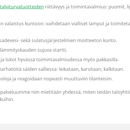
talviturvatuotteiden
riittävyys ja toimintavalmius: puomit, l
n valaistus kuntoon: vaihdetaan vialliset lamput ja toimitet
sadevesi- sekä sulatusjärjestelmien moitteeton kunto.
lämmityskauden sujuva startti.
 ja lukot hyvässä toimintavalmiudessa myös pakkasilla.
arhatöitä säiden salliessa: leikataan, karsitaan, kalkitaan.
loja ja reagoidaan nopeasti muuttuviin tilanteisiin.
spalveluumme niin mietitään yhdessä, miten teidän taloyht
kuihin.