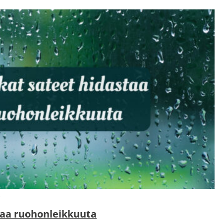
N
taa ruohonleikkuuta