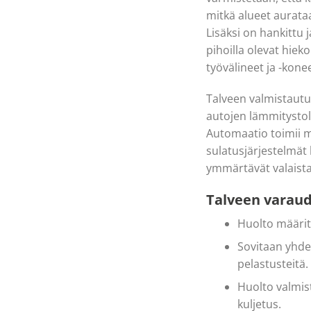
mitkä alueet aurataa
Lisäksi on hankittu
pihoilla olevat hieko
työvälineet ja -kone
Talveen valmistautu
autojen lämmitysto
Automaatio toimii 
sulatusjärjestelmät
ymmärtävät valaista
Talveen varau
Huolto määrit
Sovitaan yhde
pelastusteitä.
Huolto valmist
kuljetus.