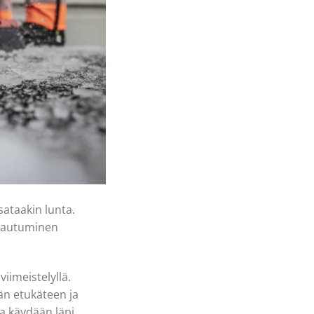
 sataakin lunta.
arautuminen
iimeistelyllä.
än etukäteen ja
 käydään läpi,