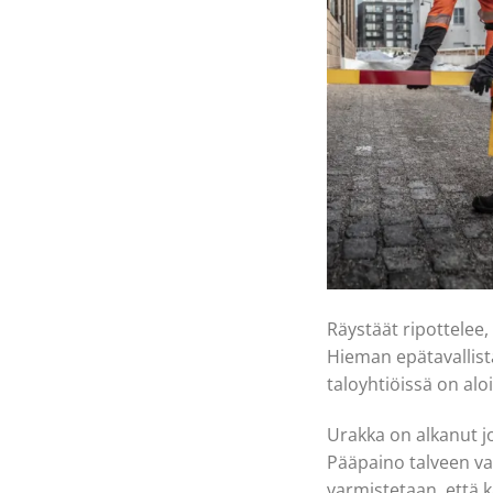
Räystäät ripottelee, 
Hieman epätavallist
taloyhtiöissä on alo
Urakka on alkanut jo
Pääpaino talveen va
varmistetaan, että 