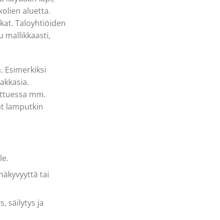
kolien aluetta.
kat. Taloyhtiöiden
u mallikkaasti,
. Esimerkiksi
akkasia.
uttuessa mm.
at lamputkin
le.
näkyvyyttä tai
 säilytys ja