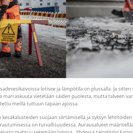
sadevesikaivoissa lotisee ja lämpötila on plussalla. Ja sitten
a marraskuuta vietetään säiden puolesta, mutta talveen v
itettu meillä tuttuun tapaan ajoissa.
 kesäkalusteiden suojaan siirtämisellä ja syksyn lehtitöiden v
rautumisessa on turvallisuudessa. Aurausalueet määritellä
kalusto mahtuu tekemään työnsä. Yhdessä taloyhtiön kanssa