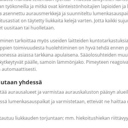
n työkoneilla ja mitkä ovat kiinteistönhoitajien lapioiden ja 
 ja asennettu aurausmerkkejä ja suunniteltu lumenkasauspai
itusastiat on täytetty liukkaita kelejä varten. Jotta kaikki suju
et uusitaan tai huolletaan.
minen tarkoittaa myös useiden laitteiden kuntotarkastuksia
lppien toimivuudesta huolehtiminen on hyvä tehdä ennen p
monessa asiassa tarkkana apulaisena. Sääolosuhteiden mu
 kytkeytyvät päälle, samoin lämmönjako. Pimeyteen reagoiv
 automaattisesti.
dutaan yhdessä
tää aurausalueet ja varmistaa aurauskaluston pääsyn alueil
ssä lumenkasauspaikat ja varmistetaan, etteivät ne haittaa 
autuu liukkauden torjuntaan: mm. hiekoitushiekan riittävyys,