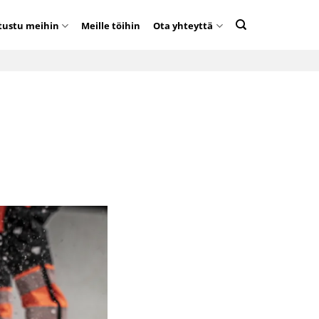
tustu meihin
Meille töihin
Ota yhteyttä