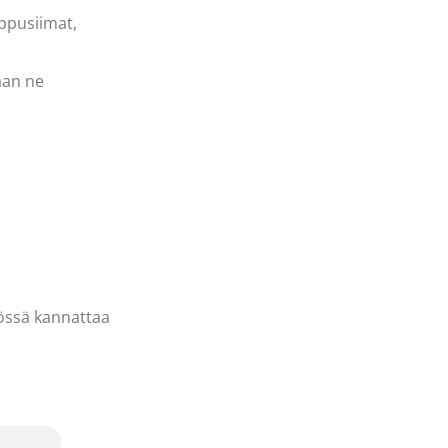
ippusiimat,
aan ne
iössä kannattaa