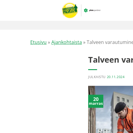
Skip
to
content
Etusivu
»
Ajankohtaista
»
Talveen varautumin
Talveen v
JULKAISTU
20.11.2024
20
marras