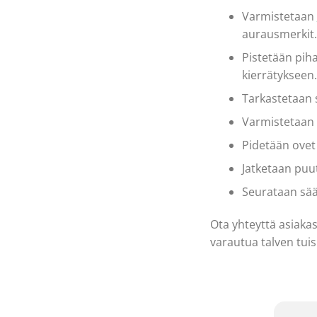
Varmistetaan
aurausmerkit.
Pistetään piha
kierrätykseen.
Tarkastetaan 
Varmistetaan 
Pidetään ovet
Jatketaan puut
Seurataan sääo
Ota yhteyttä asiaka
varautua talven tuis