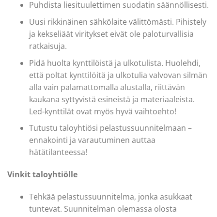
Puhdista liesituulettimen suodatin säännöllisesti.
Uusi rikkinäinen sähkölaite välittömästi. Pihistely
ja kekseliäät viritykset eivät ole paloturvallisia
ratkaisuja.
Pidä huolta kynttilöistä ja ulkotulista. Huolehdi,
että poltat kynttilöitä ja ulkotulia valvovan silmän
alla vain palamattomalla alustalla, riittävän
kaukana syttyvistä esineistä ja materiaaleista.
Led-kynttilät ovat myös hyvä vaihtoehto!
Tutustu taloyhtiösi pelastussuunnitelmaan –
ennakointi ja varautuminen auttaa
hätätilanteessa!
Vinkit taloyhtiölle
Tehkää pelastussuunnitelma, jonka asukkaat
tuntevat. Suunnitelman olemassa olosta