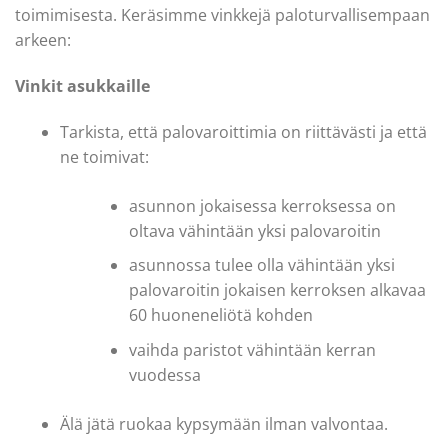
toimimisesta. Keräsimme vinkkejä paloturvallisempaan
arkeen:
Vinkit asukkaille
Tarkista, että palovaroittimia on riittävästi ja että
ne toimivat:
asunnon jokaisessa kerroksessa on
oltava vähintään yksi palovaroitin
asunnossa tulee olla vähintään yksi
palovaroitin jokaisen kerroksen alkavaa
60 huoneneliötä kohden
vaihda paristot vähintään kerran
vuodessa
Älä jätä ruokaa kypsymään ilman valvontaa.