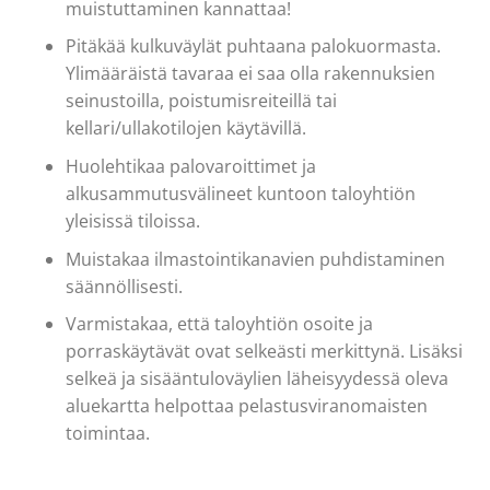
muistuttaminen kannattaa!
Pitäkää kulkuväylät puhtaana palokuormasta.
Ylimääräistä tavaraa ei saa olla rakennuksien
seinustoilla, poistumisreiteillä tai
kellari/ullakotilojen käytävillä.
Huolehtikaa palovaroittimet ja
alkusammutusvälineet kuntoon taloyhtiön
yleisissä tiloissa.
Muistakaa ilmastointikanavien puhdistaminen
säännöllisesti.
Varmistakaa, että taloyhtiön osoite ja
porraskäytävät ovat selkeästi merkittynä. Lisäksi
selkeä ja sisääntuloväylien läheisyydessä oleva
aluekartta helpottaa pelastusviranomaisten
toimintaa.