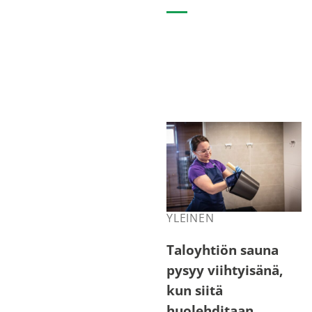
YLEINEN
Taloyhtiön sauna
pysyy viihtyisänä,
kun siitä
huolehditaan