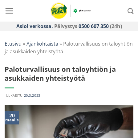
Skip
to
content
Asioi verkossa.
Päivystys
0500 607 350
(24h)
Etusivu
»
Ajankohtaista
»
Paloturvallisuus on taloyhtiön
ja asukkaiden yhteistyötä
Paloturvallisuus on taloyhtiön ja
asukkaiden yhteistyötä
JULKAISTU
20.3.2023
20
maalis