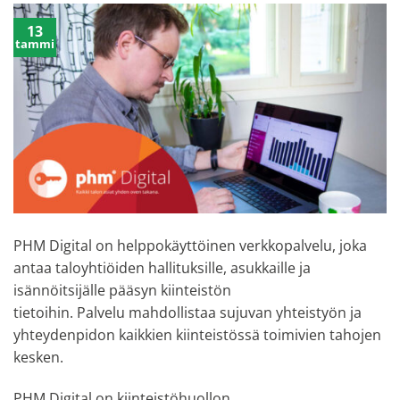
13
tammi
PHM Digital on helppokäyttöinen verkkopalvelu, joka
antaa taloyhtiöiden hallituksille, asukkaille ja
isännöitsijälle pääsyn kiinteistön
tietoihin. Palvelu mahdollistaa sujuvan yhteistyön ja
yhteydenpidon kaikkien kiinteistössä toimivien tahojen
kesken.
PHM Digital on kiinteistöhuollon