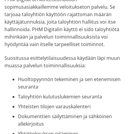
sopimusasiakkaillemme veloitukseton palvelu. Se
tarjoaa taloyhtiön käyttöön rajattoman määrän
käyttäjätunnuksia, joita taloyhtiön hallitus voi itse
hallinnoida. PHM Digitalin käyttö ei sido taloyhtiötä
mihinkään ja palvelun toiminnallisuuksista voi
hyödyntää vain itselle tarpeelliset toiminnot.
Suositussa esittelytilaisuudessa käydään läpi muun
muassa palvelun toiminnallisuuksia:
Huoltopyynnön tekeminen ja sen etenemisen
seuranta
Taloyhtiön kulutuslukemien seuranta
Yhteisten tilojen varauskalenteri
Dokumenttien säilyttäminen ja sähköinen
allekirjoitus
Yhtiökokouksen pitäminen