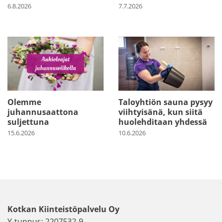
6.8.2026
7.7.2026
Olemme
Taloyhtiön sauna pysyy
juhannusaattona
viihtyisänä, kun siitä
suljettuna
huolehditaan yhdessä
15.6.2026
10.6.2026
Kotkan Kiinteistöpalvelu Oy
Y-tunnus: 2207532-9