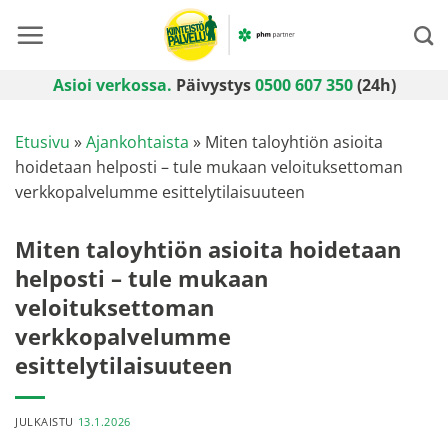
Skip
to
content
Asioi verkossa.
Päivystys
0500 607 350
(24h)
Etusivu
»
Ajankohtaista
»
Miten taloyhtiön asioita
hoidetaan helposti – tule mukaan veloituksettoman
verkkopalvelumme esittelytilaisuuteen
Miten taloyhtiön asioita hoidetaan
helposti – tule mukaan
veloituksettoman
verkkopalvelumme
esittelytilaisuuteen
JULKAISTU
13.1.2026