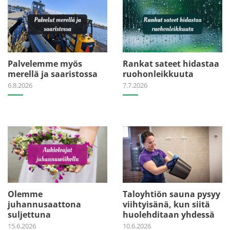
Palvelemme myös
Rankat sateet hidastaa
merellä ja saaristossa
ruohonleikkuuta
6.8.2026
7.7.2026
Olemme
Taloyhtiön sauna pysyy
juhannusaattona
viihtyisänä, kun siitä
suljettuna
huolehditaan yhdessä
15.6.2026
10.6.2026