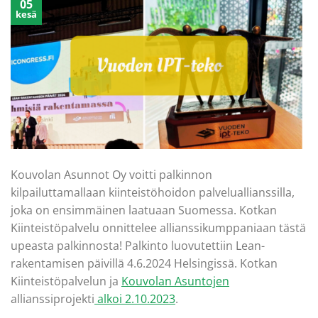
05
kesä
Kouvolan Asunnot Oy voitti palkinnon
kilpailuttamallaan kiinteistöhoidon palveluallianssilla,
joka on ensimmäinen laatuaan Suomessa. Kotkan
Kiinteistöpalvelu onnittelee allianssikumppaniaan tästä
upeasta palkinnosta! Palkinto luovutettiin Lean-
rakentamisen päivillä 4.6.2024 Helsingissä. Kotkan
Kiinteistöpalvelun ja
Kouvolan Asuntojen
allianssiprojekti
alkoi 2.10.2023
.