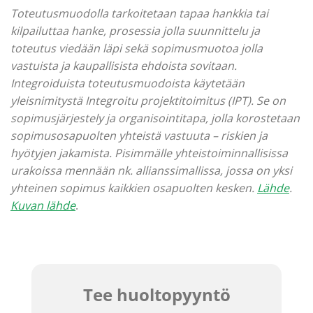
Toteutusmuodolla tarkoitetaan tapaa hankkia tai
kilpailuttaa hanke, prosessia jolla suunnittelu ja
toteutus viedään läpi sekä sopimusmuotoa jolla
vastuista ja kaupallisista ehdoista sovitaan.
Integroiduista toteutusmuodoista käytetään
yleisnimitystä Integroitu projektitoimitus (IPT). Se on
sopimusjärjestely ja organisointitapa, jolla korostetaan
sopimusosapuolten yhteistä vastuuta – riskien ja
hyötyjen jakamista. Pisimmälle yhteistoiminnallisissa
urakoissa mennään nk. allianssimallissa, jossa on yksi
yhteinen sopimus kaikkien osapuolten kesken.
Lähde
.
Kuvan lähde
.
Tee huoltopyyntö