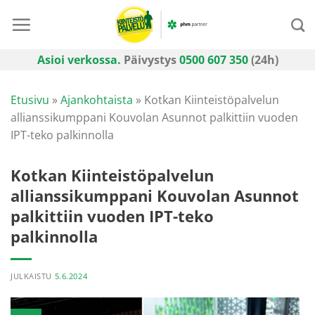
Skip
to
content
Asioi verkossa.
Päivystys
0500 607 350
(24h)
Etusivu
»
Ajankohtaista
»
Kotkan Kiinteistöpalvelun
allianssikumppani Kouvolan Asunnot palkittiin vuoden
IPT-teko palkinnolla
Kotkan Kiinteistöpalvelun
allianssikumppani Kouvolan Asunnot
palkittiin vuoden IPT-teko
palkinnolla
JULKAISTU
5.6.2024